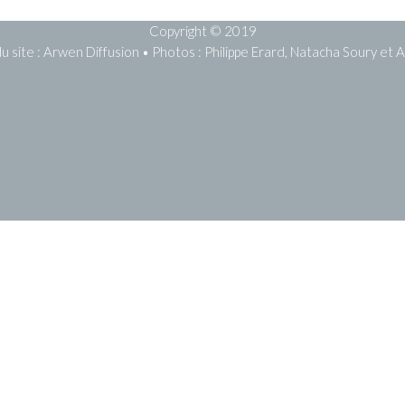
Copyright © 2019
du site : Arwen Diffusion • Photos : Philippe Erard, Natacha Soury et 