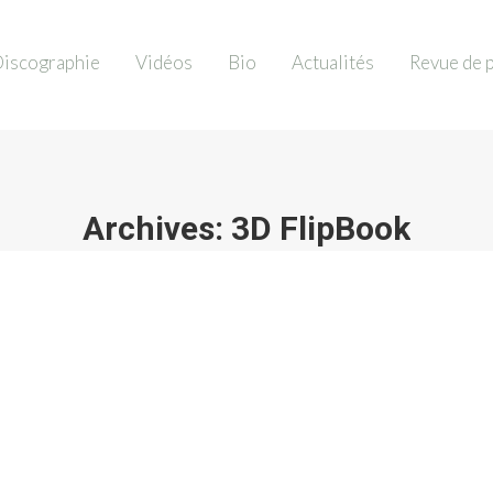
iscographie
Vidéos
Bio
Actualités
Revue de 
Archives:
3D FlipBook